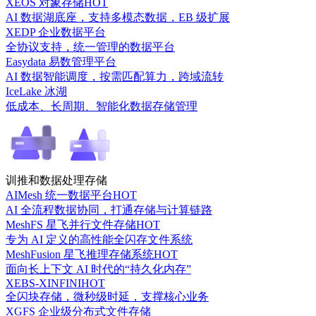
XEOS 对象存储
HOT
AI 数据湖底座，支持多模态数据，EB 级扩展
XEDP 企业数据平台
全协议支持，统一管理的数据平台
Easydata 易数管理平台
AI 数据智能调度，按需匹配算力，跨域流转
IceLake 冰湖
低成本、长周期、智能化数据存储管理
训推和数据处理存储
AIMesh 统一数据平台
HOT
AI 全流程数据协同，打通存储与计算链路
MeshFS 星飞并行文件存储
HOT
专为 AI 定义的高性能全闪存文件系统
MeshFusion 星飞推理存储系统
HOT
面向长上下文 AI 时代的“持久化内存”
XEBS-XINFINI
HOT
全闪块存储，微秒级时延，支撑核心业务
XGFS 企业级分布式文件存储