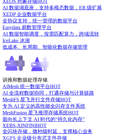
XEOS 对象存储
HOT
AI 数据湖底座，支持多模态数据，EB 级扩展
XEDP 企业数据平台
全协议支持，统一管理的数据平台
Easydata 易数管理平台
AI 数据智能调度，按需匹配算力，跨域流转
IceLake 冰湖
低成本、长周期、智能化数据存储管理
训推和数据处理存储
AIMesh 统一数据平台
HOT
AI 全流程数据协同，打通存储与计算链路
MeshFS 星飞并行文件存储
HOT
专为 AI 定义的高性能全闪存文件系统
MeshFusion 星飞推理存储系统
HOT
面向长上下文 AI 时代的“持久化内存”
XEBS-XINFINI
HOT
全闪块存储，微秒级时延，支撑核心业务
XGFS 企业级分布式文件存储