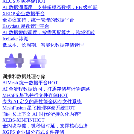
XEOS 对象存储
HOT
AI 数据湖底座，支持多模态数据，EB 级扩展
XEDP 企业数据平台
全协议支持，统一管理的数据平台
Easydata 易数管理平台
AI 数据智能调度，按需匹配算力，跨域流转
IceLake 冰湖
低成本、长周期、智能化数据存储管理
训推和数据处理存储
AIMesh 统一数据平台
HOT
AI 全流程数据协同，打通存储与计算链路
MeshFS 星飞并行文件存储
HOT
专为 AI 定义的高性能全闪存文件系统
MeshFusion 星飞推理存储系统
HOT
面向长上下文 AI 时代的“持久化内存”
XEBS-XINFINI
HOT
全闪块存储，微秒级时延，支撑核心业务
XGFS 企业级分布式文件存储