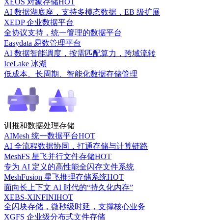
XEOS 对象存储
HOT
AI 数据湖底座，支持多模态数据，EB 级扩展
XEDP 企业数据平台
全协议支持，统一管理的数据平台
Easydata 易数管理平台
AI 数据智能调度，按需匹配算力，跨域流转
IceLake 冰湖
低成本、长周期、智能化数据存储管理
训推和数据处理存储
AIMesh 统一数据平台
HOT
AI 全流程数据协同，打通存储与计算链路
MeshFS 星飞并行文件存储
HOT
专为 AI 定义的高性能全闪存文件系统
MeshFusion 星飞推理存储系统
HOT
面向长上下文 AI 时代的“持久化内存”
XEBS-XINFINI
HOT
全闪块存储，微秒级时延，支撑核心业务
XGFS 企业级分布式文件存储