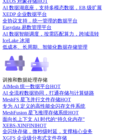
XEOS 对象存储
HOT
AI 数据湖底座，支持多模态数据，EB 级扩展
XEDP 企业数据平台
全协议支持，统一管理的数据平台
Easydata 易数管理平台
AI 数据智能调度，按需匹配算力，跨域流转
IceLake 冰湖
低成本、长周期、智能化数据存储管理
训推和数据处理存储
AIMesh 统一数据平台
HOT
AI 全流程数据协同，打通存储与计算链路
MeshFS 星飞并行文件存储
HOT
专为 AI 定义的高性能全闪存文件系统
MeshFusion 星飞推理存储系统
HOT
面向长上下文 AI 时代的“持久化内存”
XEBS-XINFINI
HOT
全闪块存储，微秒级时延，支撑核心业务
XGFS 企业级分布式文件存储