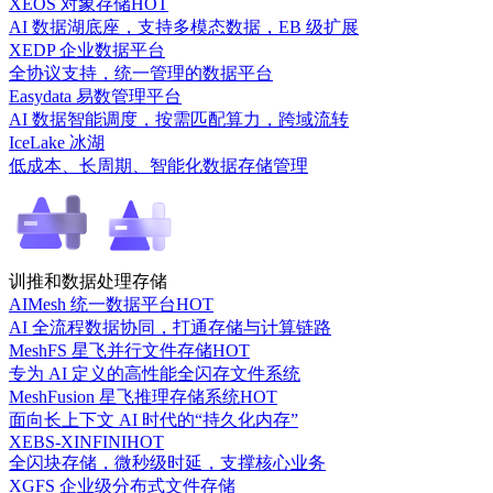
XEOS 对象存储
HOT
AI 数据湖底座，支持多模态数据，EB 级扩展
XEDP 企业数据平台
全协议支持，统一管理的数据平台
Easydata 易数管理平台
AI 数据智能调度，按需匹配算力，跨域流转
IceLake 冰湖
低成本、长周期、智能化数据存储管理
训推和数据处理存储
AIMesh 统一数据平台
HOT
AI 全流程数据协同，打通存储与计算链路
MeshFS 星飞并行文件存储
HOT
专为 AI 定义的高性能全闪存文件系统
MeshFusion 星飞推理存储系统
HOT
面向长上下文 AI 时代的“持久化内存”
XEBS-XINFINI
HOT
全闪块存储，微秒级时延，支撑核心业务
XGFS 企业级分布式文件存储