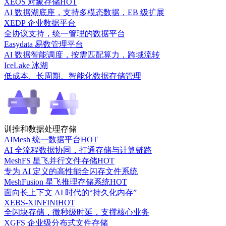
XEOS 对象存储
HOT
AI 数据湖底座，支持多模态数据，EB 级扩展
XEDP 企业数据平台
全协议支持，统一管理的数据平台
Easydata 易数管理平台
AI 数据智能调度，按需匹配算力，跨域流转
IceLake 冰湖
低成本、长周期、智能化数据存储管理
训推和数据处理存储
AIMesh 统一数据平台
HOT
AI 全流程数据协同，打通存储与计算链路
MeshFS 星飞并行文件存储
HOT
专为 AI 定义的高性能全闪存文件系统
MeshFusion 星飞推理存储系统
HOT
面向长上下文 AI 时代的“持久化内存”
XEBS-XINFINI
HOT
全闪块存储，微秒级时延，支撑核心业务
XGFS 企业级分布式文件存储